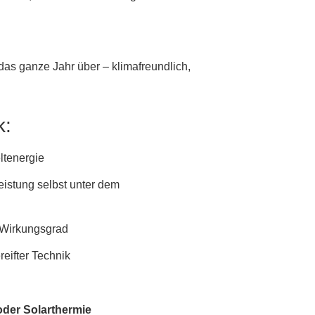
 ganze Jahr über – klimafreundlich,
k:
ltenergie
eistung selbst unter dem
Wirkungsgrad
eifter Technik
oder Solarthermie